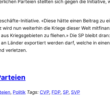
chen Parteien stellten sich gegen die Initiative,
chäfte-Initiative. «Diese hätte einen Beitrag zu ei
wird nun weiterhin die Kriege dieser Welt mitfina
riegsgebieten zu fliehen.» Die SP bleibt dran: Sie
 an Länder exportiert werden darf, welche in einen 
d verletzen.
arteien
teien
,
Politik
Tags:
CVP
,
FDP
,
SP
,
SVP