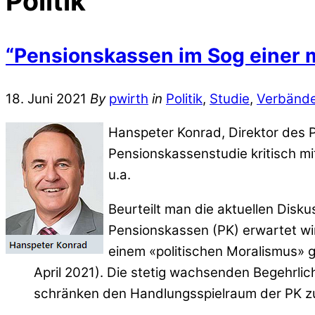
Politik
“Pensionskassen im Sog einer m
18. Juni 2021
By
pwirth
in
Politik
,
Studie
,
Verbänd
Hanspeter Konrad, Direktor des P
Pensionskassenstudie kritisch mit
u.a.
Beurteilt man die aktuellen Disk
Pensionskassen (PK) erwartet wir
einem «politischen Moralismus» ge
April 2021). Die stetig wachsenden Begehrli
schränken den Handlungsspielraum der PK zun