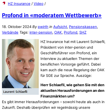
HZ Insurance
/
Video
/
Profond in «moderatem Wettbewerb»
18. Oktober 2024
By
pwirth
in
Aufsicht
,
Pensionskassen
,
Verbände
Tags:
inter-pension
,
OAK
,
Profond
,
SHZ
HZ Insurance hat mit Laurent Schlaefli,
Präsident von inter-penion und
Geschäftsführer von Profond, ein
Interview zu aktuellen Themen der
beruflichen Vorsorge geführt. Dabei
kam auch die neue Regelung der OAK
für SGE zur Sprache. Auszüge:
Herr Schlaefli, wie gehen Sie mit den
aktuellen Herausforderungen an den
Finanzmärkten um?
Es gibt immer Herausforderungen – sowohl heute als auch in
Zukunft. Deshalb überprüfen wir regelmässig unsere