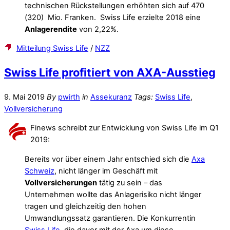
technischen Rückstellungen erhöhten sich auf 470
(320) Mio. Franken. Swiss Life erzielte 2018 eine
Anlagerendite
von 2,22%.
Mitteilung Swiss Life
/
NZZ
Swiss Life profitiert von AXA-Ausstieg
9. Mai 2019
By
pwirth
in
Assekuranz
Tags:
Swiss Life
,
Vollversicherung
Finews schreibt zur Entwicklung von Swiss Life im Q1
2019:
Bereits vor über einem Jahr entschied sich die
Axa
Schweiz
, nicht länger im Geschäft mit
Vollversicherungen
tätig zu sein – das
Unternehmen wollte das Anlagerisiko nicht länger
tragen und gleichzeitig den hohen
Umwandlungssatz garantieren. Die Konkurrentin
Swiss Life
, die davor mit der Axa um diese