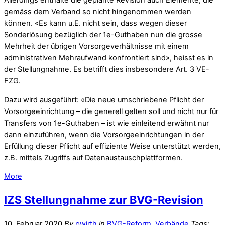
Allerdings enthalte die geplante Revision auch Elemente, die
gemäss dem Verband so nicht hingenommen werden
können. «Es kann u.E. nicht sein, dass wegen dieser
Sonderlösung bezüglich der 1e-Guthaben nun die grosse
Mehrheit der übrigen Vorsorgeverhältnisse mit einem
administrativen Mehraufwand konfrontiert sind», heisst es in
der Stellungnahme. Es betrifft dies insbesondere Art. 3 VE-
FZG.
Dazu wird ausgeführt: «Die neue umschriebene Pflicht der
Vorsorgeeinrichtung – die generell gelten soll und nicht nur für
Transfers von 1e-Guthaben – ist wie einleitend erwähnt nur
dann einzuführen, wenn die Vorsorgeeinrichtungen in der
Erfüllung dieser Pflicht auf effiziente Weise unterstützt werden,
z.B. mittels Zugriffs auf Datenaustauschplattformen.
More
IZS Stellungnahme zur BVG-Revision
10. Februar 2020
By
pwirth
in
BVG-Reform
,
Verbände
Tags: