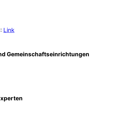
5:
Link
d Gemeinschafts­einrichtungen
Experten