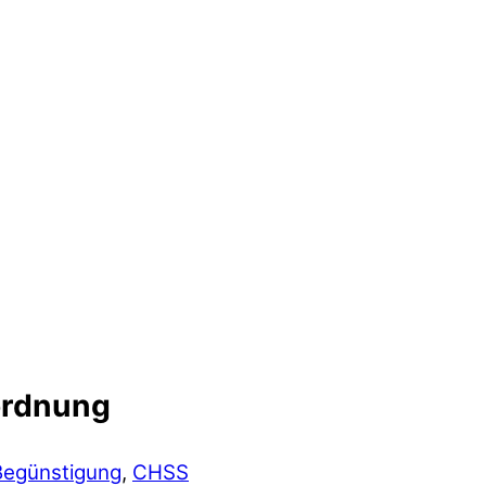
ordnung
Begünstigung
,
CHSS