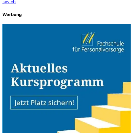
svv.ch
Werbung