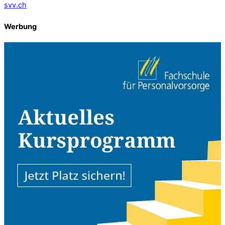
svv.ch
Werbung