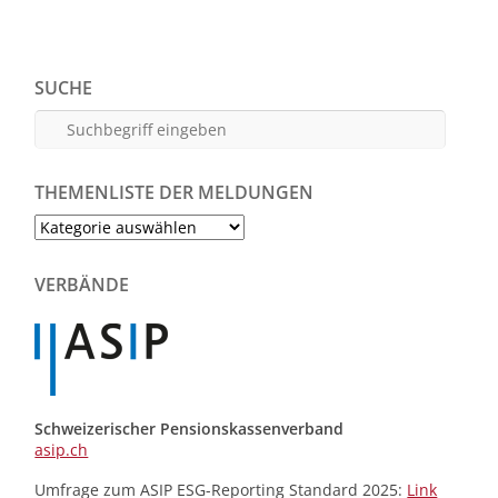
SUCHE
THEMENLISTE DER MELDUNGEN
Themenliste
der
Meldungen
VERBÄNDE
Schweizerischer Pensionskassenverband
asip.ch
Umfrage zum ASIP ESG-Reporting Standard 2025:
Link