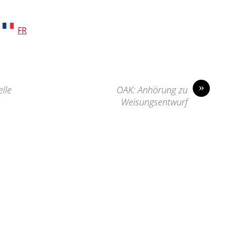
/
FR
»
elle
OAK: Anhörung zu
Weisungsentwurf