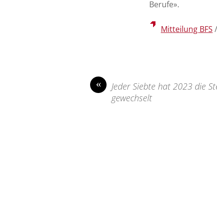
Berufe».
Mitteilung BFS
«
Jeder Siebte hat 2023 die St
gewechselt