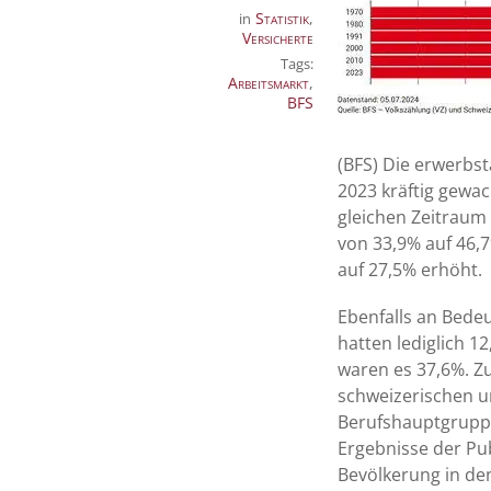
Statistik
,
in
Versicherte
Tags:
Arbeitsmarkt
,
BFS
(BFS) Die erwerbst
2023 kräftig gewac
gleichen Zeitraum 
von 33,9% auf 46,
auf 27,5% erhöht.
Ebenfalls an Bedeu
hatten lediglich 1
waren es 37,6%. Z
schweizerischen u
Berufshauptgruppe
Ergebnisse der Pub
Bevölkerung in den