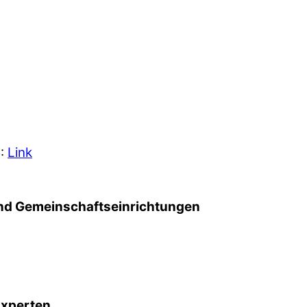
5:
Link
d Gemeinschafts­einrichtungen
Experten