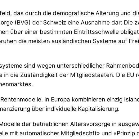
feld, das durch die demografische Alterung und d
orsorge (BVG) der Schweiz eine Ausnahme dar: Die z
men über einer bestimmten Eintrittsschwelle obliga
uhen die meisten ausländischen Systeme auf Freiw
gssysteme sind wegen unterschiedlicher Rahmenbedi
 in die Zuständigkeit der Mitgliedstaaten. Die EU 
nnenmarktes.
er Rentenmodelle. In Europa kombinieren einzig Isl
nanzierung über individuelle Kapitalisierung.
 Modelle der betrieblichen Altersvorsorge in ausg
e mit automatischer Mitgliedschft» und «Prinzip d