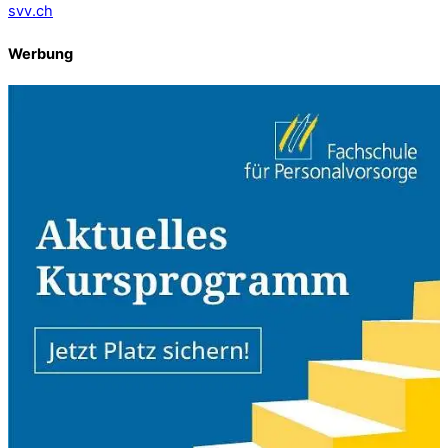
svv.ch
Werbung