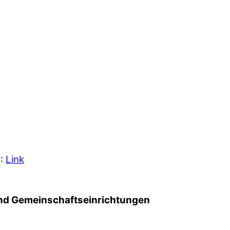
5:
Link
d Gemeinschafts­einrichtungen