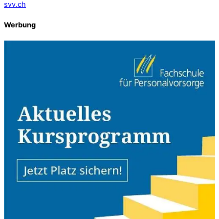
svv.ch
Werbung