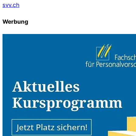
svv.ch
Werbung