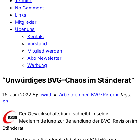
Termine
No Comment
Links
Mitglieder
Über uns
Kontakt
Vorstand
Mitglied werden
Abo Newsletter
Werbung
“Unwürdiges BVG-Chaos im Ständerat”
15. Juni 2022
By
pwirth
in
Arbeitnehmer
,
BVG-Reform
Tags:
SR
Der Gewerkschaftsbund schreibt in seiner
Medienmitteilung zur Behandlung der BVG-Revision im
Ständerat:
Die heutige Ständeratsdebatte zur BVG-Reform