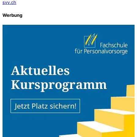
svv.ch
Werbung