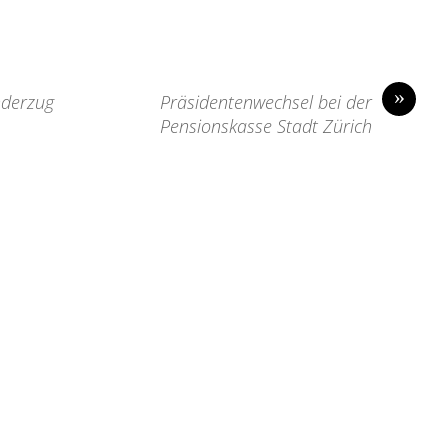
»
nderzug
Präsidentenwechsel bei der
Pensionskasse Stadt Zürich