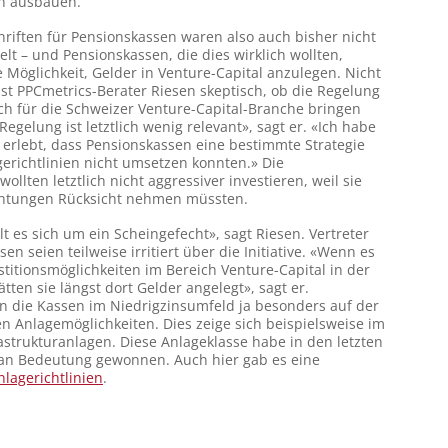
n ausbauen.
hriften für Pensionskassen waren also auch bisher nicht
elt – und Pensionskassen, die dies wirklich wollten,
 Möglichkeit, Gelder in Venture-Capital anzulegen. Nicht
ist PPCmetrics-Berater Riesen skeptisch, ob die Regelung
h für die Schweizer Venture-Capital-Branche bringen
Regelung ist letztlich wenig relevant», sagt er. «Ich habe
e erlebt, dass Pensionskassen eine bestimmte Strategie
erichtlinien nicht umsetzen konnten.» Die
ollten letztlich nicht aggressiver investieren, weil sie
ichtungen Rücksicht nehmen müssten.
lt es sich um ein Scheingefecht», sagt Riesen. Vertreter
en seien teilweise irritiert über die Initiative. «Wenn es
titionsmöglichkeiten im Bereich Venture-Capital in der
tten sie längst dort Gelder angelegt», sagt er.
ien die Kassen im Niedrigzinsumfeld ja besonders auf der
n Anlagemöglichkeiten. Dies zeige sich beispielsweise im
astrukturanlagen. Diese Anlageklasse habe in den letzten
 an Bedeutung gewonnen. Auch hier gab es eine
lagerichtlinien
.