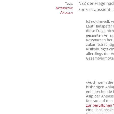
NZZ der Frage nach
Tags:
Alternative
konkret aussieht.
Anlagen
Ist es sinnvoll,
Laut Hanspeter 
diese Frage nic
gesamten Anlage
Ressourcen beur
zukunftsträchti
Risikobudget ei
allerdings der A
Gesamtvermögen
«Auch wenn die 
bisherigen Anla
entsprechende I
Asip der Anpassu
Konrad auf den 
zur beruflichen
eine Pensionska