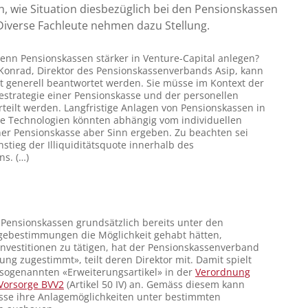
, wie Situation diesbezüglich bei den Pensionskassen
 Diverse Fachleute nehmen dazu Stellung.
 wenn Pensionskassen stärker in Venture-Capital anlegen?
Konrad, Direktor des Pensionskassenverbands Asip, kann
ht generell beantwortet werden. Sie müsse im Kontext der
strategie einer Pensionskasse und der personellen
teilt werden. Langfristige Anlagen von Pensionskassen in
ge Technologien könnten abhängig vom individuellen
ner Pensionskasse aber Sinn ergeben. Zu beachten sei
nstieg der Illiquiditätsquote innerhalb des
s. (…)
Pensionskassen grundsätzlich bereits unter den
gebestimmungen die Möglichkeit gehabt hätten,
nvestitionen zu tätigen, hat der Pensionskassenverband
ng zugestimmt», teilt deren Direktor mit. Damit spielt
sogenannten «Erweiterungsartikel» in der
Verordnung
 Vorsorge BVV2
(Artikel 50 IV) an. Gemäss diesem kann
sse ihre Anlagemöglichkeiten unter bestimmten