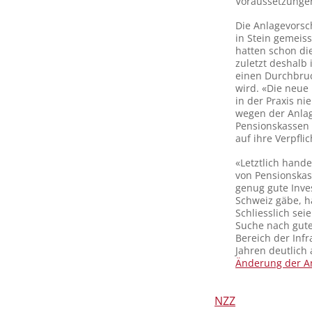
Voraussetzunge
Die Anlagevorsc
in Stein gemeiss
hatten schon die
zuletzt deshalb 
einen Durchbruc
wird. «Die neue 
in der Praxis ni
wegen der Anlag
Pensionskassen w
auf ihre Verpfl
«Letztlich hande
von Pensionskass
genug gute Inves
Schweiz gäbe, hä
Schliesslich se
Suche nach gute
Bereich der Infr
Jahren deutlich
Änderung der An
NZZ