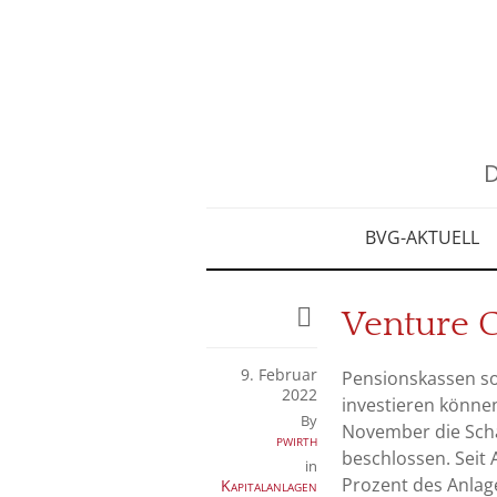
D
BVG-AKTUELL
Venture C
9. Februar
Pensionskassen sol
2022
investieren könne
By
November die Scha
pwirth
beschlossen. Seit 
in
Prozent des Anlag
Kapitalanlagen