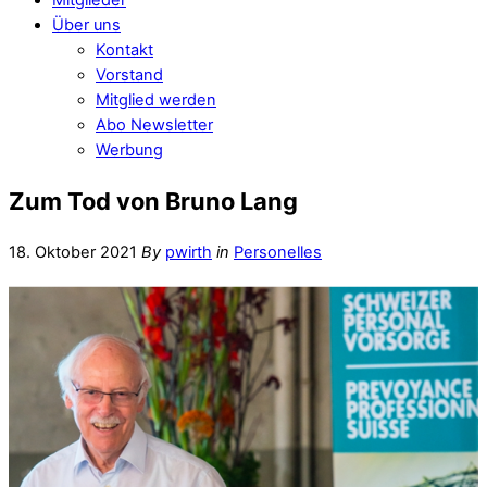
Über uns
Kontakt
Vorstand
Mitglied werden
Abo Newsletter
Werbung
Zum Tod von Bruno Lang
18. Oktober 2021
By
pwirth
in
Personelles