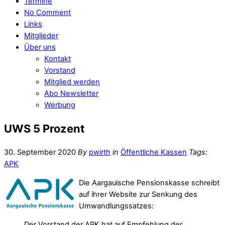
Termine
No Comment
Links
Mitglieder
Über uns
Kontakt
Vorstand
Mitglied werden
Abo Newsletter
Werbung
UWS 5 Prozent
30. September 2020
By
pwirth
in
Öffentliche Kassen
Tags:
APK
Die Aargauische Pensionskasse schreibt
auf ihrer Website zur Senkung des
Umwandlungssatzes:
Der Vorstand der APK hat auf Empfehlung der