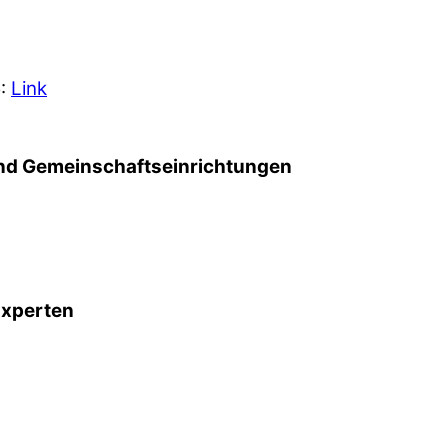
5:
Link
d Gemeinschafts­einrichtungen
Experten