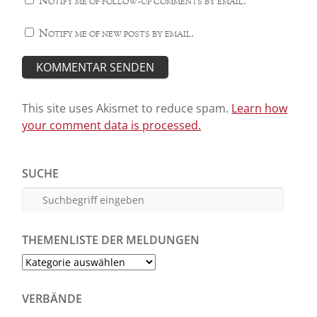
Notify me of follow-up comments by email.
Notify me of new posts by email.
This site uses Akismet to reduce spam.
Learn how
your comment data is processed.
SUCHE
THEMENLISTE DER MELDUNGEN
Themenliste
der
Meldungen
VERBÄNDE