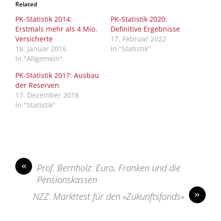
Related
PK-Statistik 2014:
PK-Statistik 2020:
Erstmals mehr als 4 Mio.
Definitive Ergebnisse
Versicherte
17. Februar 2022
18. Januar 2016
In "Statistik"
In "Allgemein"
PK-Statistik 2017: Ausbau
der Reserven
17. Dezember 2018
In "Statistik"
«
Prof. Bernholz: Euro, Franken und die
Pensionskassen
»
NZZ: Markttest für den «Zukunftsfonds»