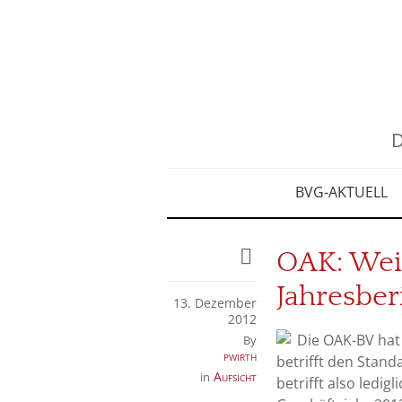
D
BVG-AKTUELL
OAK: Wei
Jahresber
13. Dezember
2012
Die OAK-BV hat 
By
pwirth
betrifft den Stand
Aufsicht
in
betrifft also ledi