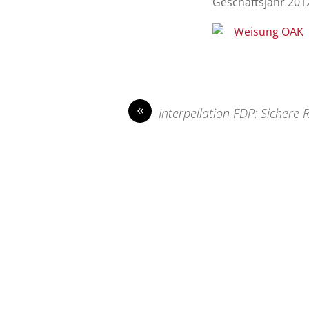
Geschäftsjahr 20
Weisung OAK
«
Interpellation FDP: Sichere 