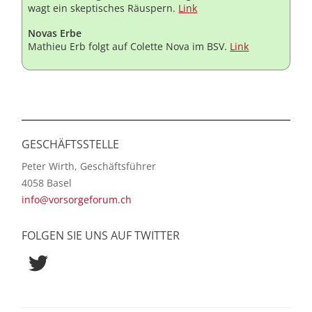
wagt ein skeptisches Räuspern.
Link
Novas Erbe
Mathieu Erb folgt auf Colette Nova im BSV.
Link
GESCHÄFTSSTELLE
Peter Wirth, Geschäftsführer
4058 Basel
info@vorsorgeforum.ch
FOLGEN SIE UNS AUF TWITTER
Twitter