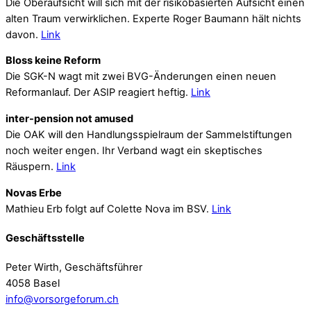
Die Oberaufsicht will sich mit der risikobasierten Aufsicht einen
alten Traum verwirklichen. Experte Roger Baumann hält nichts
davon.
Link
Bloss keine Reform
Die SGK-N wagt mit zwei BVG-Änderungen einen neuen
Reformanlauf. Der ASIP reagiert heftig.
Link
inter-pension not amused
Die OAK will den Handlungsspielraum der Sammelstiftungen
noch weiter engen. Ihr Verband wagt ein skeptisches
Räuspern.
Link
Novas Erbe
Mathieu Erb folgt auf Colette Nova im BSV.
Link
Geschäftsstelle
Peter Wirth, Geschäftsführer
4058 Basel
info@vorsorgeforum.ch