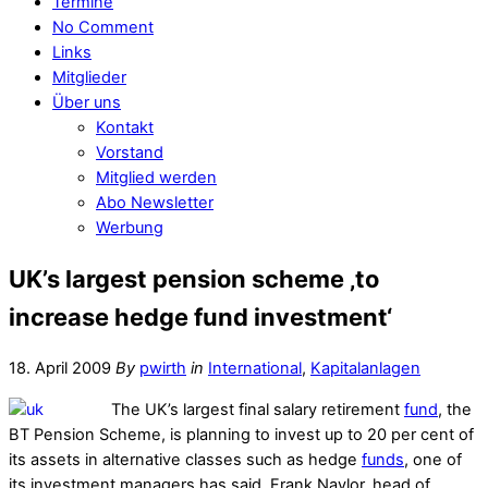
Termine
No Comment
Links
Mitglieder
Über uns
Kontakt
Vorstand
Mitglied werden
Abo Newsletter
Werbung
UK’s largest pension scheme ‚to
increase hedge fund investment‘
18. April 2009
By
pwirth
in
International
,
Kapitalanlagen
The UK’s largest final salary retirement
fund
, the
BT Pension Scheme, is planning to invest up to 20 per cent of
its assets in alternative classes such as hedge
funds
, one of
its investment managers has said. Frank Naylor, head of