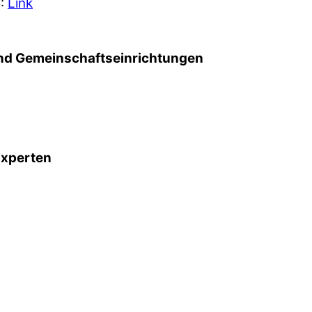
5:
Link
d Gemeinschafts­einrichtungen
Experten