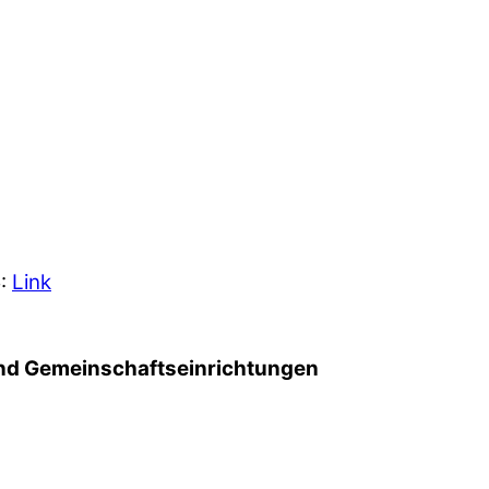
5:
Link
d Gemeinschafts­einrichtungen