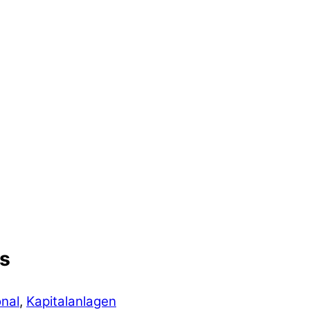
s
onal
,
Kapitalanlagen