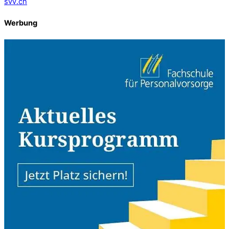
svv.ch
Werbung