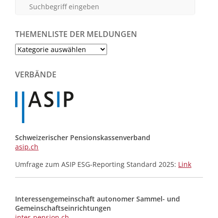
THEMENLISTE DER MELDUNGEN
Themenliste
der
Meldungen
VERBÄNDE
Schweizerischer Pensionskassenverband
asip.ch
Umfrage zum ASIP ESG-Reporting Standard 2025:
Link
Interessengemeinschaft autonomer Sammel- und
Gemeinschafts­einrichtungen
inter-pension.ch