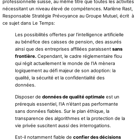
professionnelle suisse, au même titre que toutes les activités
nécessitant un niveau élevé de compétences. Marlène Rast,
Responsable Stratégie Prévoyance au Groupe Mutuel, écrit à
ce sujet dans Le Temps:
Les possibilités offertes par l’intelligence artificielle
au bénéfice des caisses de pension, des assurés
ainsi que des entreprises affiliées paraissent
sans
frontière.
Cependant, le cadre réglementaire flou
qui régit actuellement le monde de l’IA mènera
logiquement au défi majeur de son adoption: la
qualité, la sécurité et la confidentialité des
données.
Disposer de
données de qualité optimale
est un
prérequis essentiel, l’IA n’étant pas performante
sans données fiables. Sur le plan éthique, la
transparence des algorithmes et la protection de la
vie privée suscitent aussi des interrogations.
Est-il notamment fiable de
confier des décisions