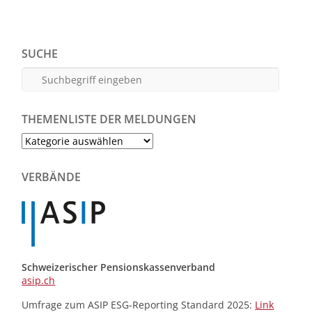
SUCHE
THEMENLISTE DER MELDUNGEN
Themenliste
der
Meldungen
VERBÄNDE
Schweizerischer Pensionskassenverband
asip.ch
Umfrage zum ASIP ESG-Reporting Standard 2025:
Link