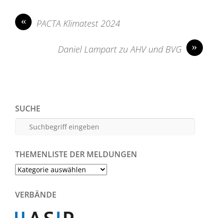
«
PACTA Klimatest 2024
»
Daniel Lampart zu AHV und BVG
SUCHE
THEMENLISTE DER MELDUNGEN
Themenliste
der
Meldungen
VERBÄNDE