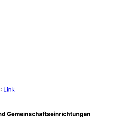
5:
Link
d Gemeinschafts­einrichtungen