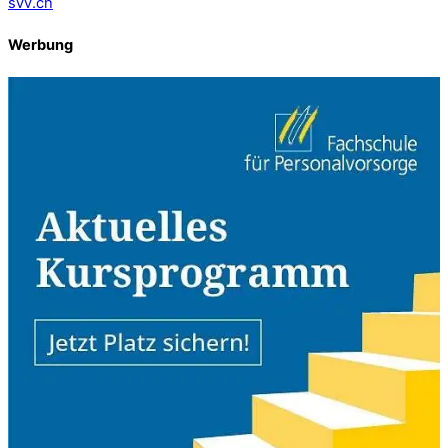
svv.ch
Werbung