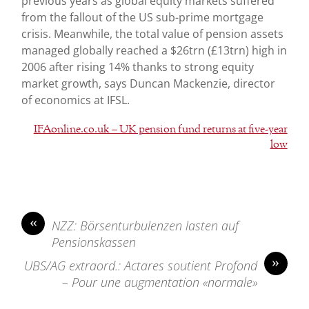
previous years as global equity markets suffered
from the fallout of the US sub-prime mortgage
crisis. Meanwhile, the total value of pension assets
managed globally reached a $26trn (£13trn) high in
2006 after rising 14% thanks to strong equity
market growth, says Duncan Mackenzie, director
of economics at IFSL.
IFAonline.co.uk – UK pension fund returns at five-year
low
«
NZZ: Börsenturbulenzen lasten auf
Pensionskassen
»
UBS/AG extraord.: Actares soutient Profond
– Pour une augmentation «normale»