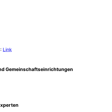
5:
Link
d Gemeinschafts­einrichtungen
Experten