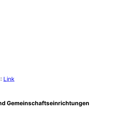
5:
Link
d Gemeinschafts­einrichtungen