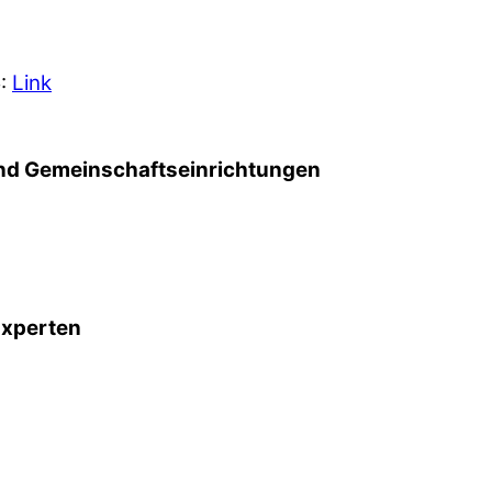
5:
Link
d Gemeinschafts­einrichtungen
Experten