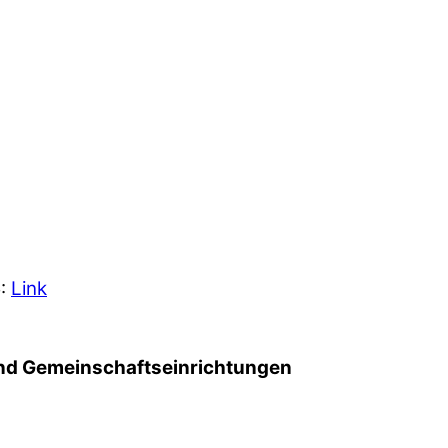
5:
Link
d Gemeinschafts­einrichtungen