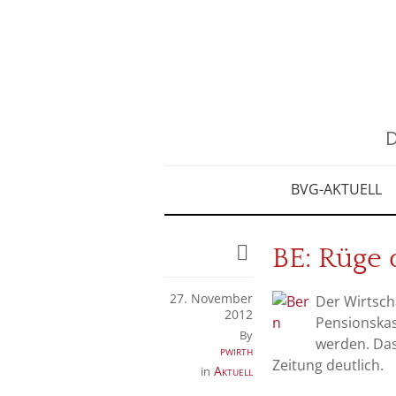
D
BVG-AKTUELL
BE: Rüge
27. November
Der Wirtsch
2012
Pensionska
By
werden. Das
pwirth
Zeitung deutlich.
Aktuell
in