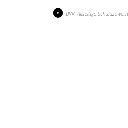
«
BVK: Allseitige Schuldzuwei