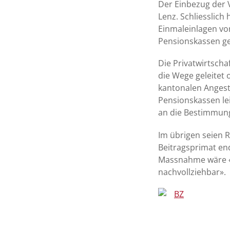
Der Einbezug der V
Lenz. Schliesslich
Einmaleinlagen von
Pensionskassen gel
Die Privatwirtscha
die Wege geleitet
kantonalen Angest
Pensionskassen le
an die Bestimmung
Im übrigen seien 
Beitragsprimat end
Massnahme wäre «u
nachvollziehbar».
BZ