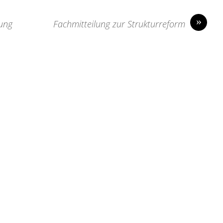
»
sung
Fachmitteilung zur Strukturreform