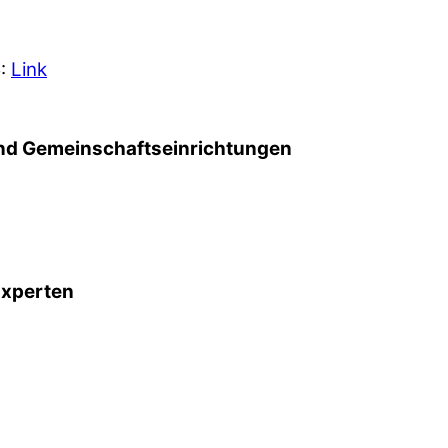
5:
Link
d Gemeinschafts­einrichtungen
Experten