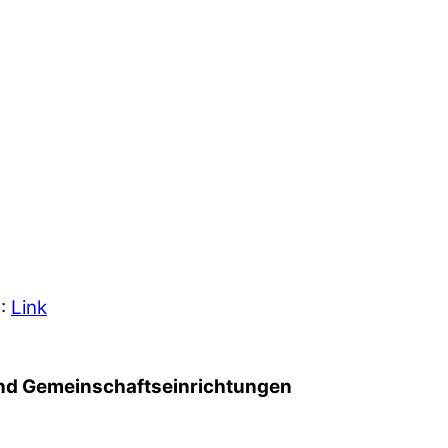
5:
Link
d Gemeinschafts­einrichtungen