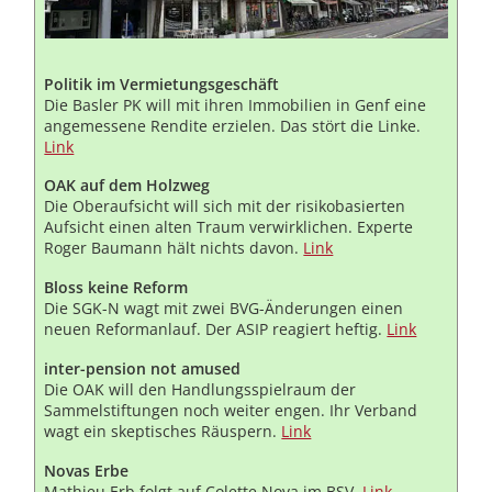
Politik im Vermietungsgeschäft
Die Basler PK will mit ihren Immobilien in Genf eine
angemessene Rendite erzielen. Das stört die Linke.
Link
OAK auf dem Holzweg
Die Oberaufsicht will sich mit der risikobasierten
Aufsicht einen alten Traum verwirklichen. Experte
Roger Baumann hält nichts davon.
Link
Bloss keine Reform
Die SGK-N wagt mit zwei BVG-Änderungen einen
neuen Reformanlauf. Der ASIP reagiert heftig.
Link
inter-pension not amused
Die OAK will den Handlungsspielraum der
Sammelstiftungen noch weiter engen. Ihr Verband
wagt ein skeptisches Räuspern.
Link
Novas Erbe
Mathieu Erb folgt auf Colette Nova im BSV.
Link