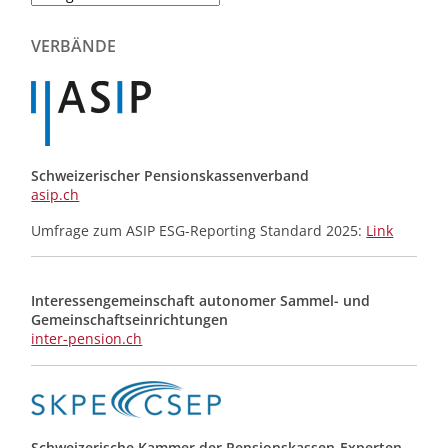
der
Meldungen
VERBÄNDE
Schweizerischer Pensionskassenverband
asip.ch
Umfrage zum ASIP ESG-Reporting Standard 2025:
Link
Interessengemeinschaft autonomer Sammel- und
Gemeinschafts­einrichtungen
inter-pension.ch
Schweizerische Kammer der Pensionskassen-Experten