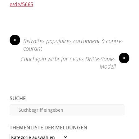
e/de/5665
«
Retraites populaires cartonnent à contre-
courant
»
Couchepin wirbt für neues Dritte-Säule-
Modell
SUCHE
THEMENLISTE DER MELDUNGEN
Themenliste