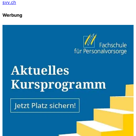
svv.ch
Werbung