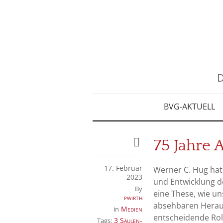
D
BVG-AKTUELL
75 Jahre 
17. Februar
Werner C. Hug hat
2023
und Entwicklung de
By
eine These, wie u
pwirth
absehbaren Heraus
Medien
in
entscheidende Rol
3 Säulen-
Tags: