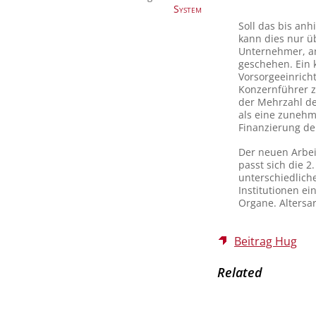
System
Soll das bis an
kann dies nur ü
Unternehmer, an
geschehen. Ein 
Vorsorgeeinrich
Konzernführer z
der Mehrzahl de
als eine zunehm
Finanzierung de
Der neuen Arbeit
passt sich die 2
unterschiedlich
Institutionen ei
Organe. Altersa
Beitrag Hug
Related