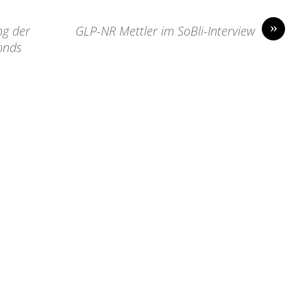
»
ng der
GLP-NR Mettler im SoBli-Interview
onds