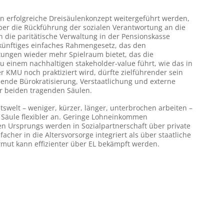
hin erfolgreiche Dreisäulenkonzept weitergeführt werden,
ber die Rückführung der sozialen Verantwortung an die
 die paritätische Verwaltung in der Pensionskasse
künftiges einfaches Rahmengesetz, das den
tungen wieder mehr Spielraum bietet, das die
u einem nachhaltigen stakeholder-value führt, wie das in
r KMU noch praktiziert wird, dürfte zielführender sein
ende Bürokratisierung, Verstaatlichung und externe
r beiden tragenden Säulen.
swelt – weniger, kürzer, länger, unterbrochen arbeiten –
. Säule flexibler an. Geringe Lohneinkommen
en Ursprungs werden in Sozialpartnerschaft über private
nfacher in die Altersvorsorge integriert als über staatliche
rmut kann effizienter über EL bekämpft werden.