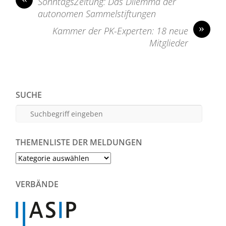
SonntagsZeitung: Das Dilemma der
autonomen Sammelstiftungen
»
Kammer der PK-Experten: 18 neue
Mitglieder
SUCHE
THEMENLISTE DER MELDUNGEN
Themenliste
der
Meldungen
VERBÄNDE