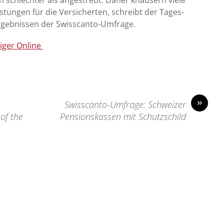
ch schlechter als angestrebt. Daher knausern viele
stungen für die Versicherten, schreibt der Tages-
rgebnissen der Swisscanto-Umfrage.
eiger Online
»
Swisscanto-Umfrage: Schweizer
 of the
Pensionskassen mit Schutzschild