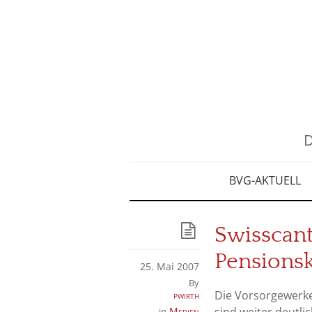
D
BVG-AKTUELL
Swisscan
Pensionsk
25. Mai 2007
By
Die Vorsorgewerke
pwirth
Medien
in