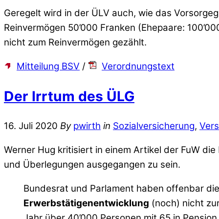
Geregelt wird in der ÜLV auch, wie das Vorsorge
Reinvermögen 50’000 Franken (Ehepaare: 100’000 
nicht zum Reinvermögen gezählt.
Mitteilung BSV
/
Verordnungstext
Der Irrtum des ÜLG
16. Juli 2020
By
pwirth
in
Sozialversicherung
,
Vers
Werner Hug kritisiert in einem Artikel der FuW d
und Überlegungen ausgegangen zu sein.
Bundesrat und Parlament haben offenbar die
Erwerbstätigenentwicklung
(noch) nicht z
Jahr über 40’000 Personen mit 65 in Pension