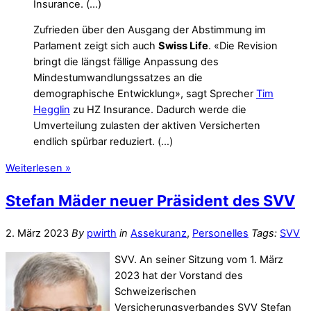
Insurance. (…)
Zufrieden über den Ausgang der Abstimmung im
Parlament zeigt sich auch
Swiss Life
. «Die Revision
bringt die längst fällige Anpassung des
Mindestumwandlungssatzes an die
demographische Entwicklung», sagt Sprecher
Tim
Hegglin
zu HZ Insurance. Dadurch werde die
Umverteilung zulasten der aktiven Versicherten
endlich spürbar reduziert. (…)
Weiterlesen »
Stefan Mäder neuer Präsident des SVV
2. März 2023
By
pwirth
in
Assekuranz
,
Personelles
Tags:
SVV
SVV. An seiner Sitzung vom 1. März
2023 hat der Vorstand des
Schweizerischen
Versicherungsverbandes SVV Stefan