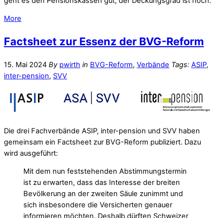
geht es den Pensionskassen gut, der Deckungsgrad ist hoch.
More
Factsheet zur Essenz der BVG-Reform
15. Mai 2024
By
pwirth
in
BVG-Reform
,
Verbände
Tags:
ASIP
,
inter-pension
,
SVV
Die drei Fachverbände ASIP, inter-pension und SVV haben
gemeinsam ein Factsheet zur BVG-Reform publiziert. Dazu
wird ausgeführt:
Mit dem nun feststehenden Abstimmungstermin
ist zu erwarten, dass das Interesse der breiten
Bevölkerung an der zweiten Säule zunimmt und
sich insbesondere die Versicherten genauer
informieren möchten. Deshalb dürften Schweizer