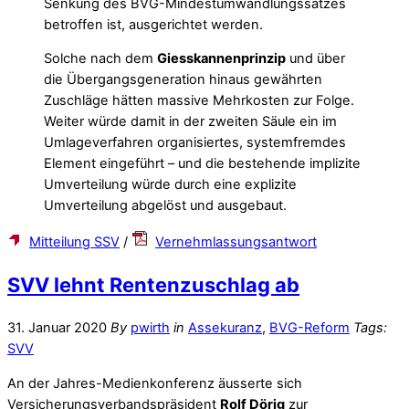
Senkung des BVG-Mindestumwandlungssatzes
betroffen ist, ausgerichtet werden.
Solche nach dem
Giesskannenprinzip
und über
die Übergangsgeneration hinaus gewährten
Zuschläge hätten massive Mehrkosten zur Folge.
Weiter würde damit in der zweiten Säule ein im
Umlageverfahren organisiertes, systemfremdes
Element eingeführt – und die bestehende implizite
Umverteilung würde durch eine explizite
Umverteilung abgelöst und ausgebaut.
Mitteilung SSV
/
Vernehmlassungsantwort
SVV lehnt Rentenzuschlag ab
31. Januar 2020
By
pwirth
in
Assekuranz
,
BVG-Reform
Tags:
SVV
An der Jahres-Medienkonferenz äusserte sich
Versicherungsverbandspräsident
Rolf Dörig
zur