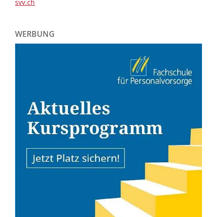
svv.ch
WERBUNG