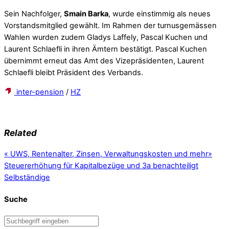
Sein Nachfolger,
Smain Barka
, wurde einstimmig als neues
Vorstandsmitglied gewählt. Im Rahmen der turnusgemässen
Wahlen wurden zudem Gladys Laffely, Pascal Kuchen und
Laurent Schlaefli in ihren Ämtern bestätigt. Pascal Kuchen
übernimmt erneut das Amt des Vizepräsidenten, Laurent
Schlaefli bleibt Präsident des Verbands.
inter-pension
/
HZ
Related
«
UWS, Rentenalter, Zinsen, Verwaltungskosten und mehr
»
Steuererhöhung für Kapitalbezüge und 3a benachteiligt
Selbständige
Suche